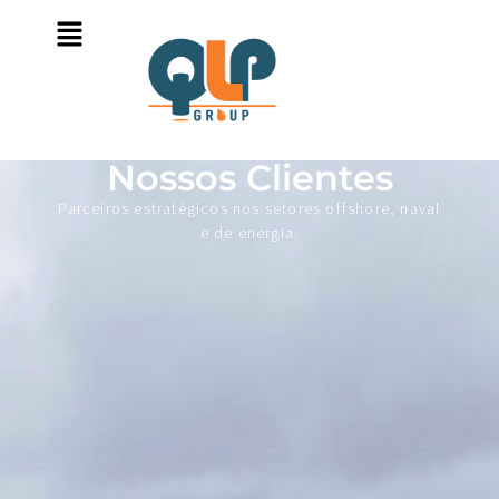
Nossos Clientes
Parceiros estratégicos nos setores offshore, naval
e de energia.